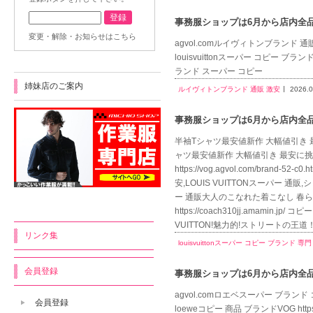
事務服ショップは6月から店内全品送
変更・解除・お知らせはこちら
agvol.comルイヴィトンブランド 通販 激安l
louisvuittonスーパー コピー ブランド 専門 h
ランド スーパー コピー
姉妹店のご案内
ルイヴィトンブランド 通販 激安
2026.0
事務服ショップは6月から店内全品送
半袖Tシャツ最安値新作 大幅値引き 最安に挑戦L
ャツ最安値新作 大幅値引き 最安に挑戦LO
https://vog.agvol.com/bra
安,LOUIS VUITTONスーパー 通販,シ
ー 通販大人のこなれた着こなし 春らし
https://coach310jj.amam
VUITTON!魅力的!ストリートの王
リンク集
louisvuittonスーパー コピー ブランド 専門
会員登録
事務服ショップは6月から店内全品送
agvol.comロエベスーパー ブランド コピーl
会員登録
loeweコピー 商品 ブランドVOG https:/