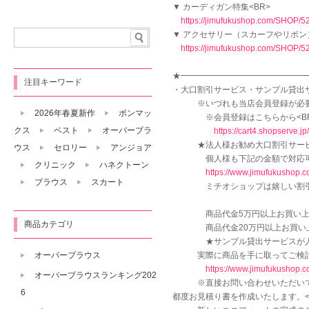
▼ カーディガン特集<BR>
https://jimufukushop.com/SHOP/5
▼ アクセサリー（スカーフやリボン）
https://jimufukushop.com/SHOP/5
★━━━━━━━━━━━━━━━━
注目キーワード
・大口割引サービス・サンプル貸出サ
※いづれも当店会員登録が必要に
2026年春夏新作
ボンマッ
※会員登録はこちらから<BR
クス
ベスト
オーバーブラ
https://cart4.shopserve
★法人様お勧め大口割引サービス
ウス
セロリー
アンジョア
個人様も下記の金額で対応可能
クリニック
ハネクトーン
https://www.jimufukushop
ブラウス
スカート
ミチオショップは嬉しい割引をプ
商品代金5万円以上お買い上げの場
商品カテゴリ
商品代金20万円以上お買い上げ10
★サンプル貸出サービスが人気
実際に商品を手に取ってご検討いた
オーバーブラウス
https://www.jimufukushop
オーバーブラウスランキング202
※直接お問い合わせいただいても
6
都度お見積り書を作成いたします。<