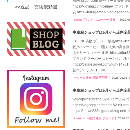
kidying.com/celine/セリーヌ激安 通
>>返品・交換依頼書
https://kidying.com/celine/ .
安 https://ferragamo769hg.naga
celineブランド スニーカー 激安
2026.0
事務服ショップは6月から店内全品送
CELINE偽物 ブランド 販売https:/
販,?パンツコピー 通販!人気の高さ激安通販 S
るセリーヌコピー 通販. https://di
ブランド スーパー コピー?パンツ!
https://celine.agvol.co
新作アイテムCELINE
セリーヌ激安 通販 専門店
2026.08.08
事務服ショップは6月から店内全品送
vogcopy.net/brand-52-c0.htm
https://vogcopy.net/brand-52-
https://loewe838h.gunmablog.n
louisvuitton激安 通販 ブランド
2026.08