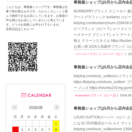
事務服ショップは6月から店内全品送
こんにちは。事務服ショップです。事務服は仕
BURBERRYブランド スニーカー 激安ht
事で毎日着るものです。だからこそじっくり選
んで納得できるお店にしていきます。お客様の
アートグラフィック burberry 
声を聞けるお店にしていきたいと考えていま
kidying.com/burberry/num
す。どうぞお気軽にお声かけ下さいませ。
ピーブランド コピー Tシャツ ストリート映え ク
店長日記はこちら >>
ースマーク プリントTシャツ アートグ
映え クリーンスタイル https://burb
お買い得 2026人気新作ブランド コ
バーバリーブランド スーパー コピー
20
事務服ショップは6月から店内全品送
kidying.com/louis_vuitton/ルイヴ
https://kidying.com/louis_vui
ー メンズ https://miumiu231mg.g
louisvuittonブランド コピー 品
2026.08
2026/08
事務服ショップは6月から店内全品送
日
月
火
水
木
金
土
LOUIS VUITTONスーパー コピー どこで
になる! 2026新品セール ルイ ヴィト
1
kidying.com/louis_vuitton/
2
3
4
5
6
7
8