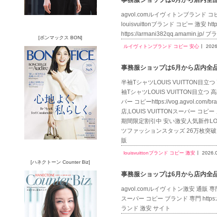
agvol.comルイヴィトンブランド コピー 安心
louisvuittonブランド コピー 激安 htt
https://armani382qq.amamin.j
[ボンマックス BON]
ルイヴィトンブランド コピー 安心
2026
事務服ショップは6月から店内全品送
半袖TシャツLOUIS VUITTON目立つ 高
袖TシャツLOUIS VUITTON目立つ
パー コピーhttps://vog.agvol.c
店,LOUIS VUITTONスーパー コピー 
期間限定割引中 安い激安人気新作LOUIS V
ツファッションスタッズ 26万枚突破 
販
louisvuittonブランド コピー 激安
2026.
[ハネクトーン Counter Biz]
事務服ショップは6月から店内全品送
agvol.comルイヴィトン激安 通販 専門店lv.a
スーパー コピー ブランド 専門 https://vog
ランド 激安 サイト