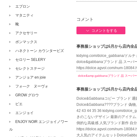
エプロン
マタニティ
コメント
靴
コメントをする
アクセサリー
ボンマックス
事務服ショップは6月から店内全品送
ハネクトーン カウンタービズ
kidying.com/dolce_gabbana/ド
セロリー SELERY
dolce&gabbanaブランド 品 スーパー コ
https://dolce.agvol.com/num-1
セレクトステージ
dolce&amp;gabbanaブランド 品 スーパ
アンジョア en joie
フォ―ク ヌーヴォ
事務服ショップは6月から店内全品送
GROW グロウ
Dolce&Gabbanaコピー ブランド 通販
ピエ
Dolce&Gabbana????ブランド 偽物
42 43 44 35 36 kidying.com/
エンジョイ
きのこないデザイン 最新のアイテム.. htt
ENJOY NOIR エンジョイノワー
倒的な高級感 人気ブランド新作 自分へ
https://dolce.agvol.com
ル
大人気のアイテムセットDolceGabba