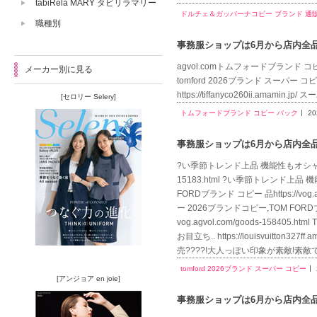
tabiRela MARY タビリラマリー
ドルチェ＆ガッバーナコピー ブランド 通
職種別
事務服ショップは6月から店内全品送
agvol.comトムフォードブランド コピー バッ
メーカー別に見る
tomford 2026ブランド スーパー コピーVO
https://tiffanyco260ii.amamin.
[セロリー Selery]
トムフォードブランド コピー バック
20
事務服ショップは6月から店内全品送
?い季節トレンド上品 機能性もオシャレさも抜
15183.html ?い季節トレンド上品
FORDブランド コピー 品https://vo
ー 2026ブランドコピー,TOM F
vog.agvol.com/goods-15
お目立ち.. https://louisvuitt
売????!大人っぽい印象が素敵!素敵
tomford 2026ブランド スーパー コピー
[アンジョア en joie]
事務服ショップは6月から店内全品送