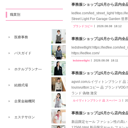
事務服ショップは6月から店内全品送
ledfee.com/led_street_light/ https:/
職業別
Street Light For Garage Gar
ブランドコピー
2026.08.08
18:12
医療事務
事務服ショップは6月から店内全品送
ledstreetlight https://ledfee.
https://ledfee.com/
バスガイド
ledstreetlight
2026.08.08
18:11
ホテルプランナ―
事務服ショップは6月から店内全品送
agvol.comルイヴィトンブランド 品 スーパー 
結婚式場
louisvuittonコピー 品 ブランドVOG http
ランド 偽物 激安
ルイヴィトンブランド 品 スーパー コ
2
企業金融機関
事務服ショップは6月から店内全品送
エステサロン
新品限定セール ファション性の高い 2026最
12566.html 新品限定セール ファシ