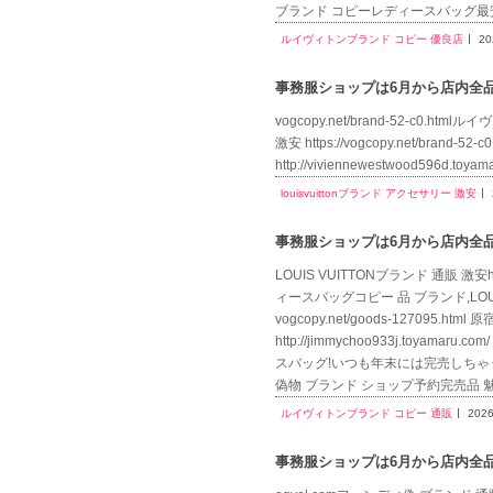
ブランド コピーレディースバッグ最安価
ルイヴィトンブランド コピー 優良店
20
事務服ショップは6月から店内全品送
vogcopy.net/brand-52-c0.htm
激安 https://vogcopy.net/bran
http://viviennewestwood596d.to
louisvuittonブランド アクセサリー 激安
事務服ショップは6月から店内全品送
LOUIS VUITTONブランド 通販 激安htt
ィースバッグコピー 品 ブランド,LO
vogcopy.net/goods-12709
http://jimmychoo933j.toy
スバッグ!いつも年末には完売しちゃう!新作限定
偽物 ブランド ショップ予約完売品 
ルイヴィトンブランド コピー 通販
2026
事務服ショップは6月から店内全品送