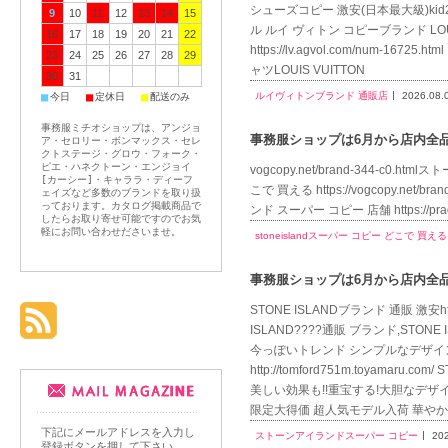
シューズコピー 激安(日本最大級)kid26fuuC
9
10
11
12
13
14
15
ル ルイ ヴィトン コピーブランド LOU
16
17
18
19
20
21
22
https://lv.agvol.com/nu
23
24
25
26
27
28
29
ャツLOUIS VUITTON
30
31
ルイヴィトンブランド 通販店
2026.08.
■
■
■
今日
定休日
配送のみ
事務服ミチオショップは、アンジョ
事務服ショップは6月から店内全品送
ア・セロリー・ボンマックス・セレ
クトステージ・グロウ・フォーク・
ピエ・ハネクトーン・エンジョイ
vogcopy.net/brand-344-c0.ht
[カーシー]・キャララ・ディーフ
こで 買える https://vogcopy.net/br
ェイズなど多数のブランドを取り扱
っております。カタログ掲載商品で
ンド スーパー コピー 店舗 https://pra
したらお取り寄せ可能ですのでお気
軽にお問い合わせださいませ。
stoneislandスーパー コピー どこで 買える
事務服ショップは6月から店内全品送
STONE ISLANDブランド 通販 激安htt
ISLAND????通販 ブランド,STONE I
今っぽいトレンド シンプルなデザイン 永
http://tomford751m.toyam
美しい効果も!!重宝する!大胆なデザイン http
限定大得価 超人気モデル入荷 華や
下記にメールアドレスを入力し
ストーンアイランドスーパー コピー
20
登録ボタンを押して下さい。