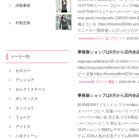
VUITTONスーパー コピー メンズhttps:
内勤事務
VUITTON??スニーカースーパー コピ
vog.agvol.com/goods-156
外勤営業
備えている. https://miumiu983
スニーカー!普段使いにぴったりのデザ
louisvuittonコピー 品 ブランド
2026.08
事務服ショップは6月から店内全品送
メーカー別
vogcopy.net/brand-50-c0.htm
https://vogcopy.net/brand-50-
セロリー
ピー 店舗 https://louisvuitton823
アンジョア
burberry偽 ブランド 通販
2026.08.08
セレクトステージ
事務服ショップは6月から店内全品送
ボンマックス
BURBERRYブランド レプリカhttps:/
エンジョイ
スーパー コピー 店舗,バーバリーブランド 偽
バーバリー狙い目 大人気コラボ商品 定番のスタ
フォーク
パー コピー どこで 買えるバーバリ
アイトス
2026トレンド!独特なデザイン https:/
テム 2026人気の主流アイテムBUR
ハネクトーン