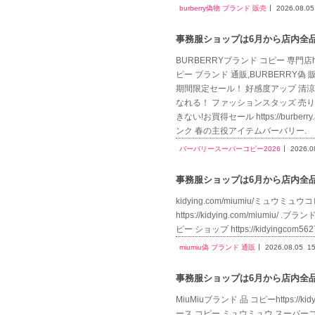
burberry偽物 ブランド 販売
2026.08.05
事務服ショップは6月から店内全品送
BURBERRYブランド コピー 専門店http
ピー ブランド 通販,BURBERRY偽 販売
期間限定セール！ 好感度アップ 清涼感BURBE
なれる！ ファッションスタッズ 売り
きない!お買得セール https://burbe
ンク 春の主役アイテムバーバリー.
バーバリースーパーコピー2026
2026.0
事務服ショップは6月から店内全品送
kidying.com/miumiu/ミュウミュウコ
https://kidying.com/miumiu/ 
ピー ショップ https://kidyingcom5
miumiu偽 ブランド 通販
2026.08.05
15
事務服ショップは6月から店内全品送
MiuMiuブランド 品 コピーhttps:
ース コピー,ミュウミュウ スーパーコピー 人