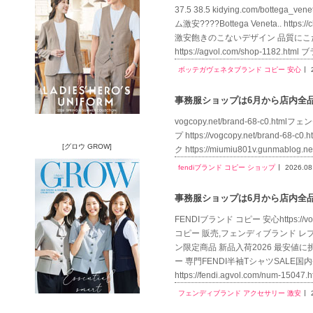
37.5 38.5 kidying.com/bo
ム激安????Bottega Veneta.. http
激安飽きのこないデザイン 品質にこ
https://agvol.com/shop-118
ボッテガヴェネタブランド コピー 安心
事務服ショップは6月から店内全品送
vogcopy.net/brand-68-c0.ht
プ https://vogcopy.net/brand-6
[グロウ GROW]
ク https://miumiu801v.gunmablo
fendiブランド コピー ショップ
2026.08
事務服ショップは6月から店内全品送
FENDIブランド コピー 安心https:/
コピー 販売,フェンディブランド レプリカ,
ン限定商品 新品入荷2026 最安値に挑戦フェ
ー 専門FENDI半袖TシャツSALE
https://fendi.agvol.com/
フェンディブランド アクセサリー 激安