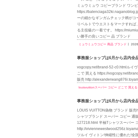
ミュウミュウ コピーブランド ワンピー
https://balenciaga32ki.
ーの細かなギンガムチェック柄がコ
りベルトでウエストをマークすれば
る主役級の一着です。 https://miumi
い勝手の良いコピー 品 ブランド
ミュウミュウコピー 商品 ブランド
2026
事務服ショップは6月から店内全品送
vogcopy.net/brand-52-c0.htm
こで 買える https://vogcopy.net/b
販売 http://alexanderwang876i.
louisvuittonスーパー コピー どこで 買える
事務服ショップは6月から店内全品送
LOUIS VUITTON偽物 ブランド 販売htt
シャツブランド スーパー コピー 通販,LO
127218.html 半袖Tシャツスーパ
http://viviennewestwood
ツルイ ヴィトン!伸縮性に優れた!全国無料全国