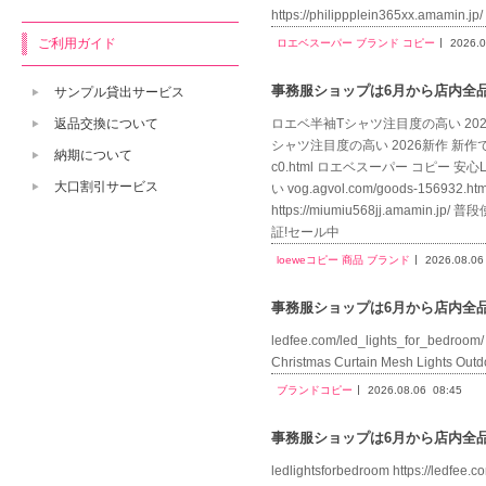
https://philippplein365xx.ama
ご利用ガイド
ロエベスーパー ブランド コピー
2026.0
事務服ショップは6月から店内全品送
サンプル貸出サービス
ロエベ半袖Tシャツ注目度の高い 2026新作 新
返品交換について
シャツ注目度の高い 2026新作 新作で希少コピ
納期について
c0.html ロエベスーパー コピー 
大口割引サービス
い vog.agvol.com/goods-1
https://miumiu568jj.ama
証!セール中
loeweコピー 商品 ブランド
2026.08.06
事務服ショップは6月から店内全品送
ledfee.com/led_lights_for_bedroom/ 
Christmas Curtain Mesh Light
ブランドコピー
2026.08.06
08:45
事務服ショップは6月から店内全品送
ledlightsforbedroom https://