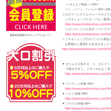
━ オススメ商品 ━<BR>
━:*:…━:*:━…:*:━☆☆<BR><BR
☆セロリーとスリムウォークのコラボ
ミチオショップスタッフもご愛用♪<
https://www.jimufukushop.com/S
☆ボンマックス人気オーバーブラウ
https://www.jimufukushop.com/S
新規会員登録でポイントプレゼント！
☆ミチオショップのオリジナル商品☆
お客様のご要望から生まれました<
https://www.jimufukushop.com/SH
▼ ボトムス人気ＮＯ．１ セレクト
※動きやすく、スタイルがよく見え
https://www.jimufukushop.com/S
▼ ジャケット特集<BR>
https://www.jimufukushop.com/S
▼ ベスト特集<BR>
https://www.jimufukushop.com/S
▼ ブラウス特集<BR>
https://www.jimufukushop.com/S