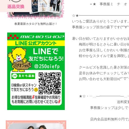
＝★ 事務服ミ チ オ シ 
☆★━━━━━━━━━━━━━━━
いつもご愛読ありがとうございます。
春夏最新カタログを無料お届け！
事務服ショップ担当の森下です(*^∀^*)
暑い日が続いておりますがいかがお過
梅雨が明けるとさらに暑い日が続き
お仕事服も涼しくかわいい制服がい
軽やかなスタイルで夏を満喫しましょ
クールビズを意識した暑さ対策のオ
是非お休み中にチェックしてみてくだ
お問い合わせも大歓迎(((o(*ﾟ▽ﾟ*)<
★☆・‥…―━━━━━━―…‥・
送料変更のご案内<B
事務服ショップは少しでもお客
店内全品送料無料０円でお届けす