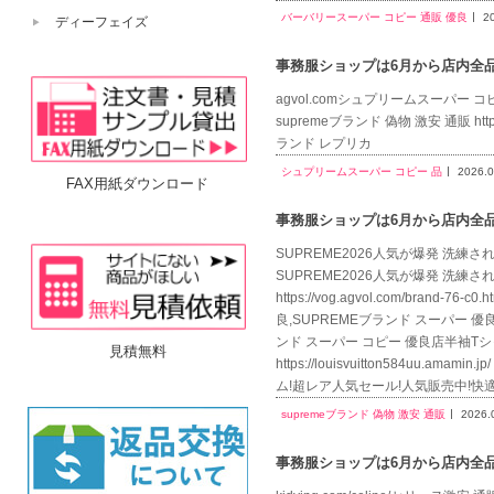
バーバリースーパー コピー 通販 優良
2
ディーフェイズ
事務服ショップは6月から店内全品送
agvol.comシュプリームスーパー コピー 品su
supremeブランド 偽物 激安 通販 https://
ランド レプリカ
シュプリームスーパー コピー 品
2026.0
FAX用紙ダウンロード
事務服ショップは6月から店内全品送
SUPREME2026人気が爆発 洗練された雰囲気
SUPREME2026人気が爆発 洗練さ
https://vog.agvol.com/br
良,SUPREMEブランド スーパー 優良店,
ンド スーパー コピー 優良店半袖T
見積無料
https://louisvuitton584
ム!超レア人気セール!人気販売中!快
supremeブランド 偽物 激安 通販
2026.
事務服ショップは6月から店内全品送