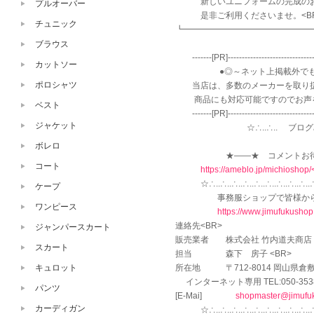
新しいユニフォームの完成のお手
プルオーバー
是非ご利用くださいませ。<BR
チュニック
┗━━━━━━━━━━━━━━━━
ブラウス
-------[PR]-----------------------------
カットソー
●◎～ネット上掲載外でもカタロ
ポロシャツ
当店は、多数のメーカーを取り扱っ
商品にも対応可能ですのでお声をか
ベスト
-------[PR]-------------------------------
ジャケット
☆∴..∴.. ブログみてくださ
ボレロ
★――★ コメントお待ちして
コート
https://ameblo.jp/michiosho
☆∴..∴..∴..∴..∴..∴..∴..∴..∴..
ケープ
事務服ショップで皆様からのアク
ワンピース
https://www.jimufukusho
連絡先<BR>
ジャンパースカート
販売業者 株式会社 竹内道夫商店（
スカート
担当 森下 房子 <BR>
所在地 〒712-8014 岡山県倉敷市
キュロット
インターネット専用 TEL:050-3538
パンツ
[E-Mai]
shopmaster@jimufu
カーディガン
☆∴..∴..∴..∴..∴..∴..∴..∴..∴..