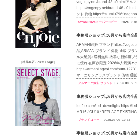
vogcopy.net/brand-48-c0.htm
https://vogcopy.net/brand-48
ンド 偽物 https://miumiu796f.nag
armani 2026スーパーコピー
2026.08.0
事務服ショップは6月から店内全品送
ARMANI通販 ブランドhttps://vog
品,ARMANIブランド 偽物 通販,ブランド
ル大絶賛♪ 送料無料 抜群な新鮮度ブランド 偽
[神馬本店 Select Stage]
に優れ 在庫数限定 2026年人気満
https://armani.agvol.co
マーニサングラスブランド 偽物 通販.
アルマーニ激安 ブランド
2026.08.09
1
事務服ショップは6月から店内全品送
ledfee.com/led_downlight/ https:
MR16 / GU10 *REPLACE EXIST
ブランドコピー
2026.08.09
10:33
事務服ショップは6月から店内全品送