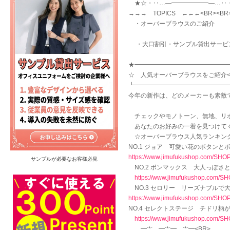
★☆・‥…―━━━━━━―…‥・・
→→→ TOPICS ←←←<BR><BR
・オーバーブラウスのご紹介 － －
・大口割引・サンプル貸出サービスの
★━━━━━━━━━━━━━━━━
☆ 人気オーバーブラウスをご紹介<
┗━━━━━━━━━━━━━━━━
今年の新作は、どのメーカーも素敵です
チェックやモノトーン、無地、リボン
あなたのお好みの一着を見つけてくだ
☆オーバーブラウス人気ランキング
NO.1 ジョア 可愛い花のボタンとボ
https://www.jimufukushop.com/SH
サンプルが必要なお客様必見
NO.2 ボンマックス 大人っぽさと
https://www.jimufukushop.com/S
NO.3 セロリー リーズナブルで大人気
https://www.jimufukushop.com/SH
NO.4 セレクトステージ チドリ柄が
https://www.jimufukushop.com/
━:*:…━:*:━…:*:━<BR>