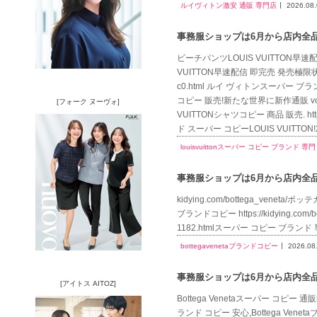
ルイヴィトン激安 通販 専門店
2026.08
事務服ショップは6月から店内全品送
ビーチパンツLOUIS VUITTON早速配信 即
VUITTON早速配信 即完売 発売極限状態！偽物
c0.html ルイ ヴィトンスーパー ブラ
コピー 販売!新たな世界に新作通販 vog.
[フォーク ヌーヴォ]
VUITTONシャツコピー 商品 販売. htt
ド スーパー コピーLOUIS VUITTO
louisvuittonスーパー コピー ブランド 専門
事務服ショップは6月から店内全品送
kidying.com/bottega_veneta/ボ
ブランドコピー https://kidying.com/
1182.htmlスーパー コピー ブランド 専門店
bottegavenetaブランドコピー
2026.08
事務服ショップは6月から店内全品送
[アイトス AITOZ]
Bottega Venetaスーパー コピー 通販ht
ランド コピー 安心,Bottega Venet