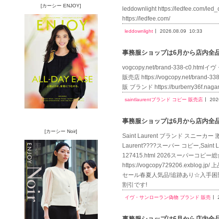
[カーシー ENJOY]
leddownlight https://ledfee.
https://ledfee.com/
leddownlight
2026.08.09
10:33
事務服ショップは6月から店内全品送
vogcopy.net/brand-338-c0.ht
販売店 https://vogcopy.net/bran
販 ブランド https://burberry36f.
saintlaurentブランド コピー 販売店
202
事務服ショップは6月から店内全品送
[カーシー Noir]
Saint Laurent ブランド スニーカー 激
Laurent????スーパー コピー,Saint
127415.html 2026スーパーコピー
https://vogcopy729206.exb
セール春夏人気品!追跡あり☆入手困難!!!耐久
割引です!
イヴ・サンローラン偽物 ブランド 販売
事務服ショップは6月から店内全品送