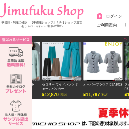
ログイン
事務服・制服の通販 【事務服ショップ】ミチオショップ運営
ご利用案内
-おしゃれ・かわいい制服の通販-
">
Previ
ous
セロリー ワイドパンツ ジ
オーバーブラウス ESA1029
フォーク オーバーブラウス
ェーンパッカー
FB71515
3
¥12,870
¥11,797
¥15,730
¥
(税込)
(税込)
(税込)