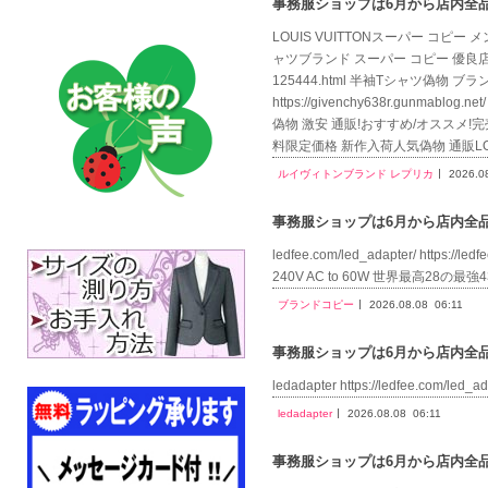
事務服ショップは6月から店内全品送
LOUIS VUITTONスーパー コピー メンズh
ャツブランド スーパー コピー 優良店,LOU
125444.html 半袖Tシャツ偽物 ブ
https://givenchy638r.gun
偽物 激安 通販!おすすめ/オススメ!完売確実!!
料限定価格 新作入荷人気偽物 通販LOUI
ルイヴィトンブランド レプリカ
2026.0
事務服ショップは6月から店内全品送
ledfee.com/led_adapter/ https://le
240V AC to 60W 世界最高28の最強43
ブランドコピー
2026.08.08
06:11
事務服ショップは6月から店内全品送
ledadapter https://ledfee.com
ledadapter
2026.08.08
06:11
事務服ショップは6月から店内全品送