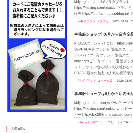
kidying.com/prada/プラダブランド コ
https://kidying.com/prada/ .
販売 https://dior1ci.naganoblog
pradaブランド レプリカ
2026.08.07
2
事務服ショップは6月から店内全品送
PRADAブランド 品 コピーhttps://
舗,PRADA偽 ブランド 販売,スニーカー偽 販売
238422.html 偽 ブランド 販売スニーカー
kidyingコピー偽 ブランド 通
り！!デザイン性の高い!高級感あるスタイル h
PRADA最大の魅力 大人気の夏季限
プラダブランド コピー s 級
2026.08.07
事務服ショップは6月から店内全品送
kidying.com/burberry/バーバリーブ
https://kidying.com/burberry/
ピー http://dior298hu.toyamaru
burberry 2026ブランド コピー
2026.08
店長日記