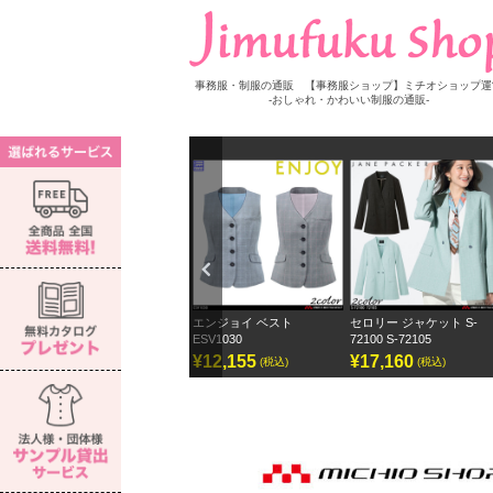
事務服・制服の通販 【事務服ショップ】ミチオショップ運
-おしゃれ・かわいい制服の通販-
Previ
ous
ウス S-
エンジョイ ベスト
セロリー ジャケット S-
セロリー ワイドパンツ
ESV1030
72100 S-72105
ェーンパッカー
¥12,155
¥17,160
¥12,870
(税込)
(税込)
(税込)