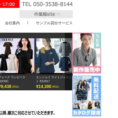
会社案内
サンプル貸出サービス
">
Next
エンジョイ ライトジャケッ
ボンオフィス キュロット
半袖オーバーブラウス
ト ESJ917
AC3217
GOBL-2602
¥14,300
¥9,295
¥12,155
(税込)
(税込)
(税込)