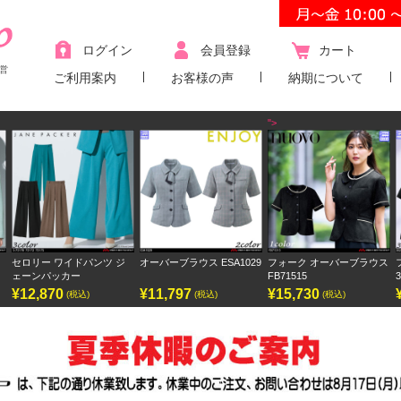
ログイン
会員登録
カート
営
ご利用案内
お客様の声
納期について
">
 ジ
オーバーブラウス ESA1029
フォーク オーバーブラウス
フォーク ワンピース
FB71515
3023SC
¥11,797
¥15,730
¥9,438
(税込)
(税込)
(税込)