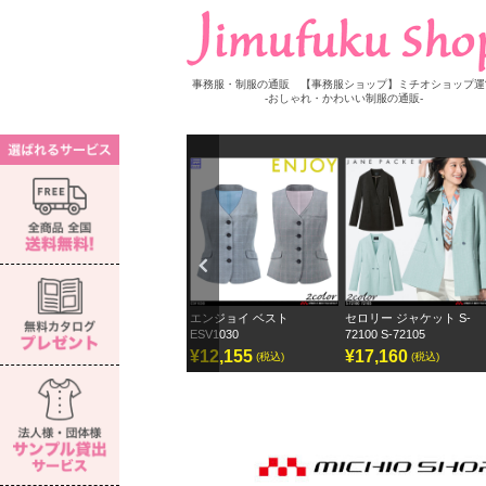
事務服・制服の通販 【事務服ショップ】ミチオショップ運
-おしゃれ・かわいい制服の通販-
Previ
ous
ウス S-
エンジョイ ベスト
セロリー ジャケット S-
セロリー ワイドパン
ESV1030
72100 S-72105
ェーンパッカー
¥12,155
¥17,160
¥12,870
(税込)
(税込)
(税込)