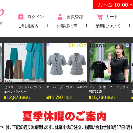
ログイン
会員登録
カート
営
ご利用案内
お客様の声
納期について
">
ツ ジ
オーバーブラウス ESA1029
フォーク オーバーブラウス
フォーク ワンピース
FB71515
3023SC
¥11,797
¥15,730
¥9,438
(税込)
(税込)
(税込)