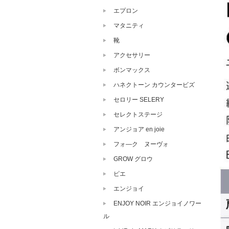
エプロン
マタニティ
靴
アクセサリー
ボンマックス
ハネクトーン カウンタービズ
セロリー SELERY
セレクトステージ
アンジョア en joie
フォ―ク ヌーヴォ
GROW グロウ
ピエ
エンジョイ
ENJOY NOIR エンジョイノワー
ル