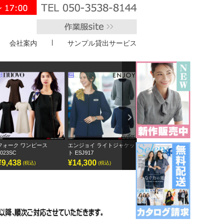
会社案内
サンプル貸出サービス
">
Next
エンジョイ ライトジャケッ
ボンオフィス キュロット
半袖オーバーブラウス
ト ESJ917
AC3217
GOBL-2602
¥14,300
¥9,295
¥12,155
(税込)
(税込)
(税込)