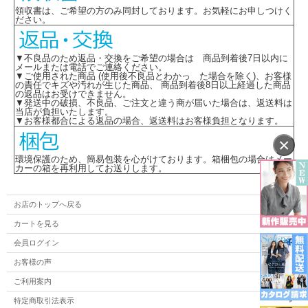
領収書は、ご希望の方のみ同封しております。お気軽にお申しつけく
ださい。
▼不良品のため返品・交換をご希望の場合は 商品到着後7日以内に
メールまたは電話でご連絡ください。
▼ご使用された商品 (使用後不良品とわかっ た場合を除く)、お客様
の責任でキズや汚れが生じた商品、 商品到着後8日以上経過した商品
の返品はお受けできません。
▼発送中の破損、不良品、ご注文と違う商が届いた場合は、返送料は
当店が負担いたします。
▼お客様都合による返品の場合、返送料はお客様負担となります。
×
環境保護のため、簡易包装を心がけております。箱梱包の場合はメー
カーの箱を再利用してお送りします。
お店のトップへ戻る
カートを見る
会員ログイン
お客様の声
ご利用案内
特定商取引法表示