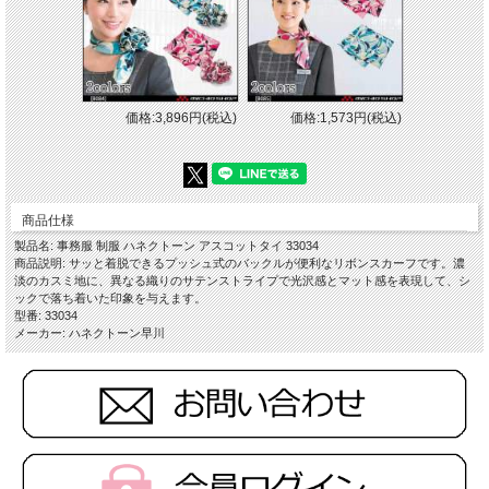
価格:3,896円(税込)
価格:1,573円(税込)
商品仕様
製品名: 事務服 制服 ハネクトーン アスコットタイ 33034
商品説明: サッと着脱できるプッシュ式のバックルが便利なリボンスカーフです。濃
淡のカスミ地に、異なる織りのサテンストライプで光沢感とマット感を表現して、シ
ックで落ち着いた印象を与えます。
型番: 33034
メーカー: ハネクトーン早川