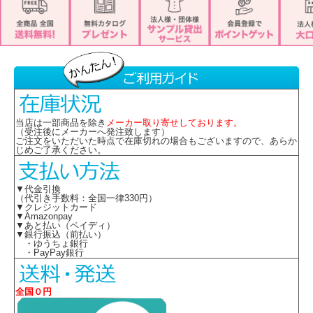
当店は一部商品を除き
メーカー取り寄せしております。
（受注後にメーカーへ発注致します）
ご注文をいただいた時点で在庫切れの場合もございますので、あらか
じめご了承ください。
▼代金引換
（代引き手数料：全国一律330円）
▼クレジットカード
▼Amazonpay
▼あと払い（ペイディ）
▼銀行振込（前払い）
・ゆうちょ銀行
・PayPay銀行
全国０円