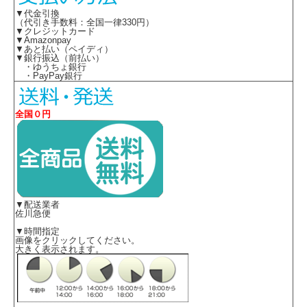
▼代金引換
（代引き手数料：全国一律330円）
▼クレジットカード
▼Amazonpay
▼あと払い（ペイディ）
▼銀行振込（前払い）
・ゆうちょ銀行
・PayPay銀行
全国０円
▼配送業者
佐川急便
▼時間指定
画像をクリックしてください。
大きく表示されます。