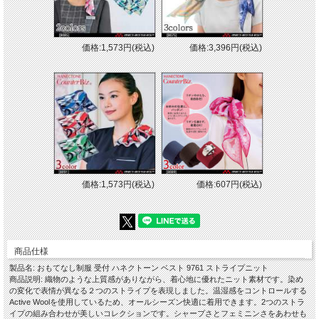
価格:1,573円(税込)
価格:3,396円(税込)
価格:1,573円(税込)
価格:607円(税込)
商品仕様
製品名: おもてなし制服 受付 ハネクトーン ベスト 9761 ストライプニット
商品説明: 織物のような上質感がありながら、着心地に優れたニット素材です。染め
の変化で表情が異なる２つのストライプを表現しました。温湿感をコントロールする
Active Woolを使用しているため、オールシーズン快適に着用できます。2つのストラ
イプの組み合わせが美しいコレクションです。シャープさとフェミニンさをあわせも