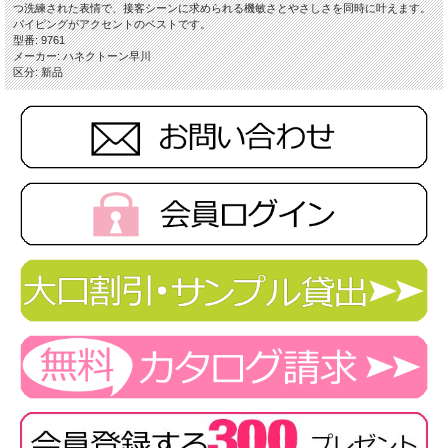
つ洗練された表情で、接客シーンに求められる機敏さとやさしさを同時に叶えます。
パイピングがアクセントのベストです。
型番: 9761
メーカー: ハネクトーン早川
区分: 新品
■素材
ピンストライプニット ポリエステル80% レーヨン12% 毛8%
■手洗い
■ストレッチ
■吸汗速乾
■UVカット効果