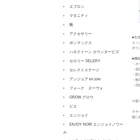
エプロン
マタニティ
靴
アクセサリー
■生
ボンマックス
エッ
ポリ
ハネクトーン カウンタービズ
■機
セロリー SELERY
・ホ
・湿
セレクトステージ
・防
アンジョア en joie
・制
・消
フォ―ク ヌーヴォ
GROW グロウ
※取
ピエ
※サ
エンジョイ
後に
ENJOY NOIR エンジョイノワー
ル