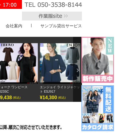
会社案内
サンプル貸出サービス
">
Next
エンジョイ ライトジャケッ
ボンオフィス キュロット
半袖オーバーブラウス
アンジ
ト ESJ917
AC3217
GOBL-2602
¥14,300
¥9,295
¥12,155
¥12
(税込)
(税込)
(税込)