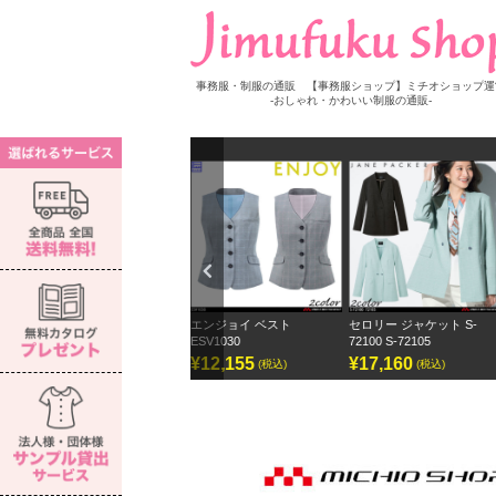
事務服・制服の通販 【事務服ショップ】ミチオショップ運
-おしゃれ・かわいい制服の通販-
Previ
ous
S-
エンジョイ ベスト
セロリー ジャケット S-
セロリー ワイドパンツ ジ
ESV1030
72100 S-72105
ェーンパッカー
¥12,155
¥17,160
¥12,870
(税込)
(税込)
(税込)