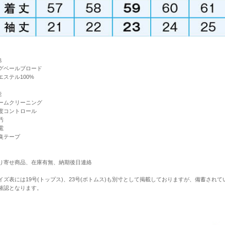
地
グベールブロード
エステル100%
能
ームクリーニング
度コントロール
汚
電
臭テープ
り寄せ商品、在庫有無、納期後日連絡
イズ表には19号(トップス)、23号(ボトムス)も別寸として掲載しておりますが、備蓄さ
確認となります。