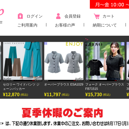
ログイン
会員登録
カート
営
ご利用案内
お客様の声
納期について
">
オーバーブラウス ESA1029
フォーク オーバーブラウス
フォーク ワンピース
FB71515
3023SC
¥11,797
¥15,730
¥9,438
(税込)
(税込)
(税込)