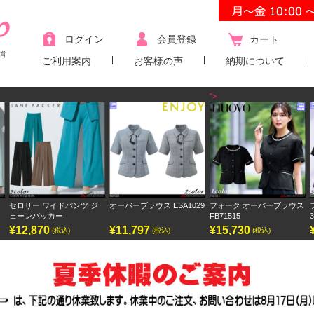
ログイン
会員登録
カート
営
ご利用案内
お客様の声
納期について
">
オーバーブラウス ESA1029
フォーク オーバーブラウス
フォーク ワンピース
FB71515
3023SC
¥11,797
¥15,730
¥9,438
(税込)
(税込)
(税込)