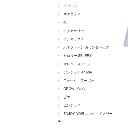
エプロン
マタニティ
靴
アクセサリー
ボンマックス
ハネクトーン カウンタービズ
セロリー SELERY
セレクトステージ
アンジョア en joie
フォ―ク ヌーヴォ
GROW グロウ
ピエ
エンジョイ
ENJOY NOIR エンジョイノワー
ル