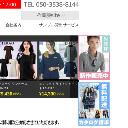
会社案内
サンプル貸出サービス
">
Next
エンジョイ ライトジャケッ
ボンオフィス キュロット
半袖オーバーブラウス
アンジ
ト ESJ917
AC3217
GOBL-2602
¥14,300
¥9,295
¥12,155
¥12
(税込)
(税込)
(税込)