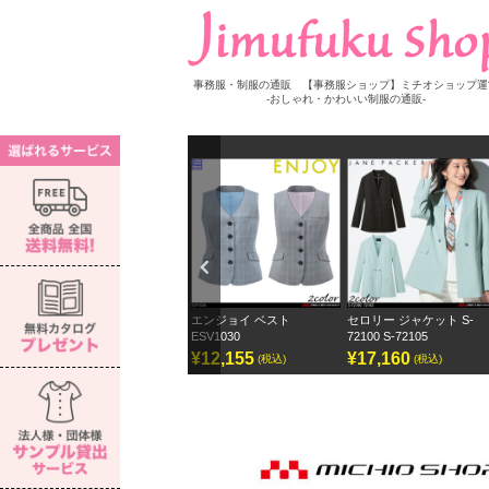
事務服・制服の通販 【事務服ショップ】ミチオショップ運
-おしゃれ・かわいい制服の通販-
Previ
ous
ロリー 長袖ブラウス S-
エンジョイ ベスト
セロリー ジャケット S-
セロリ
272
ESV1030
72100 S-72105
ェー
7,150
¥12,155
¥17,160
¥12
(税込)
(税込)
(税込)