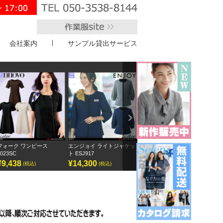
会社案内
サンプル貸出サービス
">
Next
 ワンピース
エンジョイ ライトジャケッ
ボンオフィス キュロット
半袖オーバー
ト ESJ917
AC3217
GOBL-2602
¥14,300
¥9,295
¥12,155
(税込)
(税込)
(税込)
(