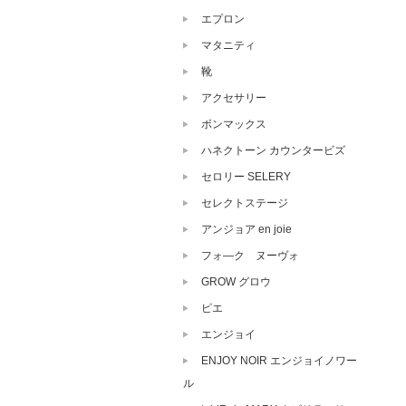
エプロン
マタニティ
靴
アクセサリー
ボンマックス
ハネクトーン カウンタービズ
セロリー SELERY
セレクトステージ
アンジョア en joie
フォ―ク ヌーヴォ
GROW グロウ
ピエ
エンジョイ
ENJOY NOIR エンジョイノワー
ル