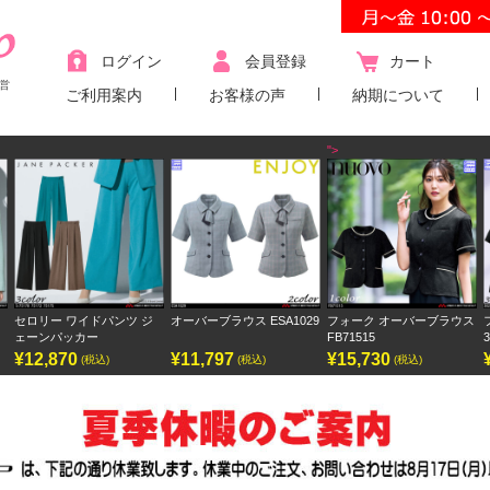
ログイン
会員登録
カート
営
ご利用案内
お客様の声
納期について
">
ー ワイドパンツ ジ
オーバーブラウス ESA1029
フォーク オーバーブラウス
フォーク
ンパッカー
FB71515
3023SC
,870
¥11,797
¥15,730
¥9,438
(税込)
(税込)
(税込)