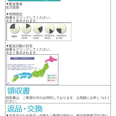
▼配送業者
佐川急便
■生地
アイスラメツイード
▼時間指定
ポリエステル75%(再生ポリエステル30%)・キュプラ25%
画像をクリックしてください。
大きく表示されます。
■機能
・吸汗・速乾
・ラメ
・吸放湿
・接触冷感
・防汚
▼配送日数の目安
画像をクリックしてください。
・サステイナブル
大きく表示されます。
・グリーン購入対応
・スカーフループ(サポートルーフ付)
・Wネームループ(esa889は左胸のみ)
・大容量ポケット
・スマホポケット
・抗ウイルス・抗菌ポケット
・補強布大きめ胸ポケット
・ARM FIT
・ハイストレッチ裏地
・背ベルト
・半背裏
領収書は、ご希望の方のみ同封しております。お気軽にお申しつけく
ださい。
※取り寄せ商品、在庫有無、納期後日連絡
▼不良品のため返品・交換をご希望の場合は 商品到着後7日以内に
※サイズ表には19号(トップス)、23号(ボトムス)も別寸として掲載しております