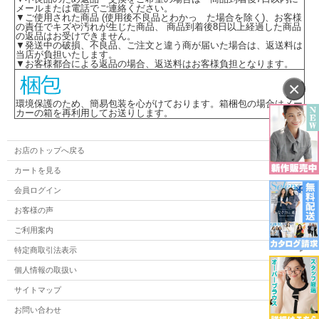
メールまたは電話でご連絡ください。
が、備蓄されていない製品もございますので在庫についてはご注文後に確認となり
▼ご使用された商品 (使用後不良品とわかっ た場合を除く)、お客様
ます。
の責任でキズや汚れが生じた商品、 商品到着後8日以上経過した商品
の返品はお受けできません。
▼発送中の破損、不良品、ご注文と違う商が届いた場合は、返送料は
当店が負担いたします。
▼お客様都合による返品の場合、返送料はお客様負担となります。
×
環境保護のため、簡易包装を心がけております。箱梱包の場合はメー
カーの箱を再利用してお送りします。
お店のトップへ戻る
カートを見る
会員ログイン
お客様の声
ご利用案内
特定商取引法表示
個人情報の取扱い
サイトマップ
お問い合わせ