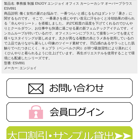
製品名: 事務服 制服 ENJOY エンジョイ オフィス カーシーカシマ オーバーブラウス
ESV891
商品説明: 働く女性の夏のお悩みで、一番つらいと感じるものはダントツ「暑さ」に
関するものです。 そこで、一番暑さを感じやすい首元に汗をかくと冷却効果の得られ
る「冷んやりシート」を搭載しました。 約2℃程度の温度を下げてくれるのでひんや
りとクールダウン、お仕事中も快適に過ごせる夏の新フェムテックアイテムです。イ
ンカムループが付いているので、オフィスシーンにプラスして接客シーンでも使えて
様々なスタイリングが楽しめます。太さが異なる複数の糸とラメ糸を使用しているの
で上品でありながら夏らしい印象のツイード素材です。 凹凸感のあるサラっとした肌
触りでべたつきにくく、キュプラ（ベンベルク(R)）が持つ吸放湿性により蒸れにく
くひんやりと着られるように仕上げています。 再生ポリエステルを使用することで環
境にも配慮したシリーズです。
型番: ESV891
メーカー: エンジョイ