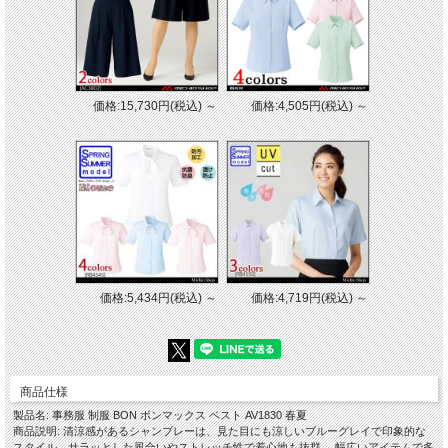
価格:15,730円(税込)
～
価格:4,505円(税込)
～
・素材 ： ストレッチシャンブレー ポリエステル100%
価格:5,434円(税込)
～
価格:4,719円(税込)
～
[特徴]
ホームクリーニング
左胸箱ポケット
両脇フラップポケット（スマホ対応サイズ）
後中心スリット開き
背抜き仕立て
商品仕様
製品名: 事務服 制服 BON ボンマックス ベスト AV1830 春夏
商品説明: 清涼感があるシャンブレーは、見た目にも涼しいブルーグレイで印象的な
※取り寄せ商品、在庫有無、納期後日連絡
スタイル。サラッとした風合いやストレッチ性で着心地も抜群。 幅広いアイテムで多