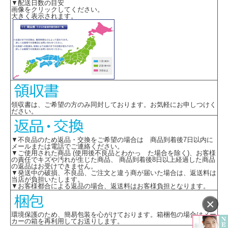
▼配送日数の目安
画像をクリックしてください。
大きく表示されます。
領収書は、ご希望の方のみ同封しております。お気軽にお申しつけく
ださい。
▼不良品のため返品・交換をご希望の場合は 商品到着後7日以内に
メールまたは電話でご連絡ください。
▼ご使用された商品 (使用後不良品とわかっ た場合を除く)、お客様
の責任でキズや汚れが生じた商品、 商品到着後8日以上経過した商品
の返品はお受けできません。
▼発送中の破損、不良品、ご注文と違う商が届いた場合は、返送料は
当店が負担いたします。
▼お客様都合による返品の場合、返送料はお客様負担となります。
×
環境保護のため、簡易包装を心がけております。箱梱包の場合はメー
カーの箱を再利用してお送りします。