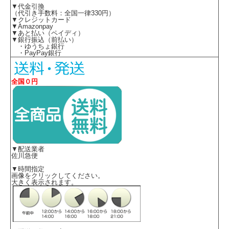
▼代金引換
（代引き手数料：全国一律330円）
▼クレジットカード
▼Amazonpay
▼あと払い（ペイディ）
▼銀行振込（前払い）
・ゆうちょ銀行
・PayPay銀行
全国０円
▼配送業者
佐川急便
▼時間指定
画像をクリックしてください。
大きく表示されます。