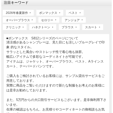
注目キーワード
2026年春夏新作
ボンマックス
ベスト
オーバーブラウス
セロリー
アンジョア
クリニック
ハネクトーン
ブラウス
スカート
■ボンマックス S812シリーズのページについて
清涼感があるシャンブレーは、見た目にも涼しいブルーグレイで印
象 的なスタイル。
サラッとした風合いやストレッチ性で着心地も抜群。
幅広いアイテムで多彩なコーディネイトが可能です。
アイテムは、ジャケット、オーバーブラウス、ベスト、Aラインス
カート、テーパードパンツです。
ご購入をご検討されているお客様には、サンプル貸出サービスをご
用意しております。
実際に商品をご覧いただけますので新たな制服をお考えのお客様に
は是非お勧めしております。
また、5万円からの大口割引サービスもございます。是非御利用下さ
いませ。
在庫の確認はもちろん、お見積りやコーディネートの御相談もお気