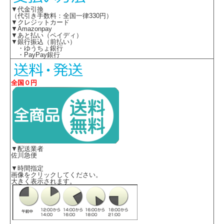
▼代金引換
（代引き手数料：全国一律330円）
▼クレジットカード
▼Amazonpay
▼あと払い（ペイディ）
▼銀行振込（前払い）
・ゆうちょ銀行
・PayPay銀行
全国０円
▼配送業者
佐川急便
▼時間指定
画像をクリックしてください。
大きく表示されます。