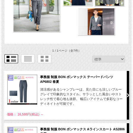
1 / 1ページ
（全7件）
事務服 制服 BON ボンマックス テーパードパンツ
AP6802 春夏
清涼感があるシャンブレーは、見た目にも涼しいブルー
グレイで印象的なスタイル。サラッとした風合いやスト
レッチ性で着心地も抜群。 幅広いアイテムで多彩なコー
ディネイトが可能です。
価格： 16,588円(税込)
～
事務服 制服 BON ボンマックス Aラインスカート AS2806