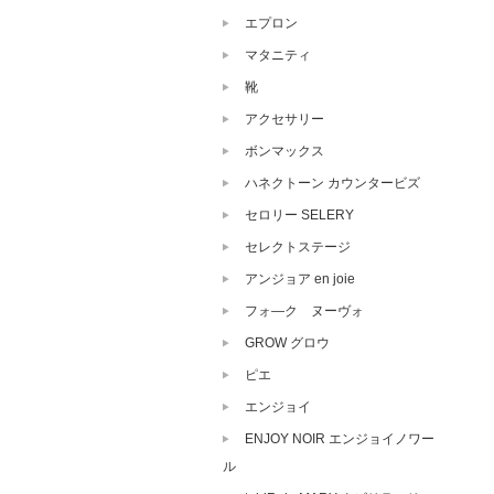
エプロン
マタニティ
靴
アクセサリー
ボンマックス
ハネクトーン カウンタービズ
セロリー SELERY
セレクトステージ
アンジョア en joie
フォ―ク ヌーヴォ
GROW グロウ
ピエ
エンジョイ
ENJOY NOIR エンジョイノワー
ル