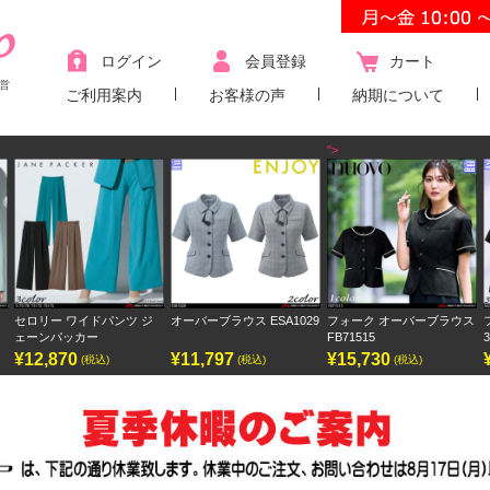
ログイン
会員登録
カート
営
ご利用案内
お客様の声
納期について
">
セロリー ワイドパンツ ジ
オーバーブラウス ESA1029
フォーク オーバーブラウス
フ
ェーンパッカー
FB71515
30
¥12,870
¥11,797
¥15,730
¥
(税込)
(税込)
(税込)