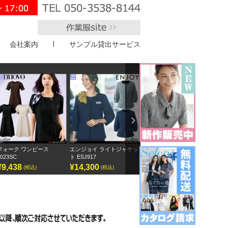
会社案内
サンプル貸出サービス
">
Next
ォーク ワンピース
エンジョイ ライトジャケッ
ボンオフィス キュロット
半袖オ
23SC
ト ESJ917
AC3217
GOBL-
9,438
¥14,300
¥9,295
¥12,
(税込)
(税込)
(税込)