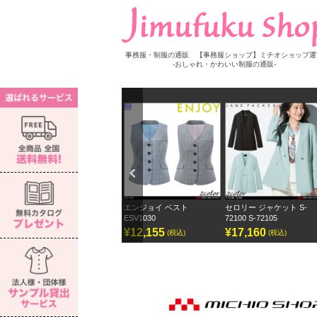
事務服・制服の通販 【事務服ショップ】ミチオショップ運
-おしゃれ・かわいい制服の通販-
Previ
ous
セロリー 長袖ブラウス S-
エンジョイ ベスト
セロリー ジャケット S-
73272
ESV1030
72100 S-72105
¥7,150
¥12,155
¥17,160
(税込)
(税込)
(税込)