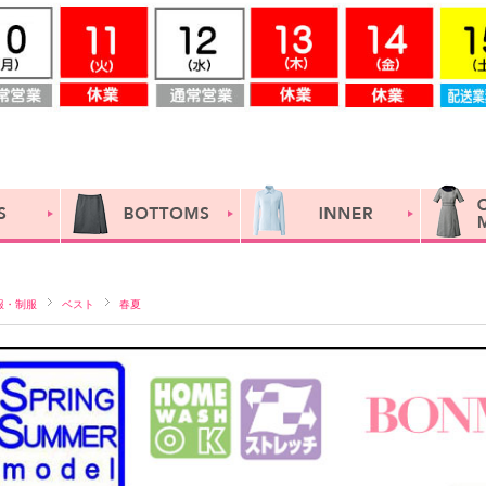
服・制服
ベスト
春夏