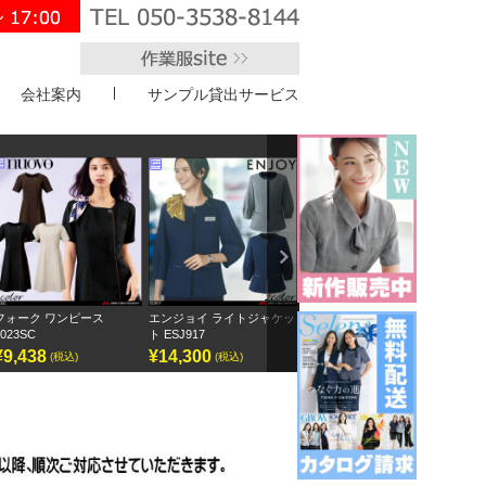
会社案内
サンプル貸出サービス
">
Next
ク ワンピース
エンジョイ ライトジャケッ
ボンオフィス キュロット
半袖オー
C
ト ESJ917
AC3217
GOBL-26
38
¥14,300
¥9,295
¥12,15
(税込)
(税込)
(税込)