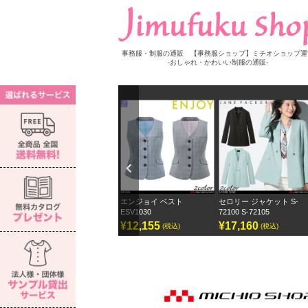
事務服・制服の通販 【事務服ショップ】ミチオショップ運
-おしゃれ・かわいい制服の通販-
Previ
ous
セロリー 長袖ブラウス S-
エンジョイ ベスト
セロリー ジャケット S-
セ
73272
ESV1030
72100 S-72105
ェ
¥7,150
¥12,155
¥17,160
¥
(税込)
(税込)
(税込)