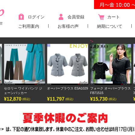
ログイン
会員登録
カート
営
ご利用案内
お客様の声
納期について
">
ロリー ワイドパンツ ジ
オーバーブラウス ESA1029
フォーク オーバーブラウス
フォー
ーンパッカー
FB71515
3023S
12,870
¥11,797
¥15,730
¥9,4
(税込)
(税込)
(税込)