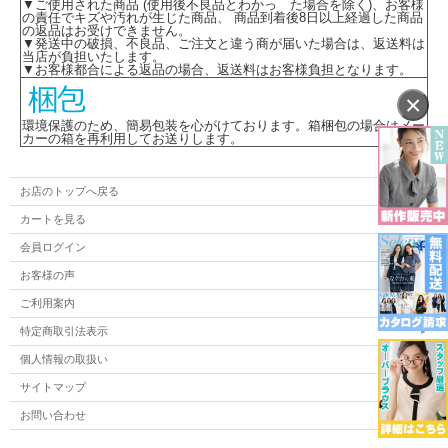
▼ご使用された商品 (使用後不良品とわかっ た場合を除く)、お客様
の責任でキズや汚れが生じた商品、 商品到着後8日以上経過した商品
の返品はお受けできません。
▼発送中の破損、不良品、ご注文と違う商が届いた場合は、返送料は
当店が負担いたします。
▼お客様都合による返品の場合、返送料はお客様負担となります。
×
環境保護のため、簡易包装を心がけております。箱梱包の場合はメー
カーの箱を再利用してお送りします。
お店のトップへ戻る
カートを見る
会員ログイン
お客様の声
ご利用案内
特定商取引法表示
個人情報の取扱い
サイトマップ
お問い合わせ