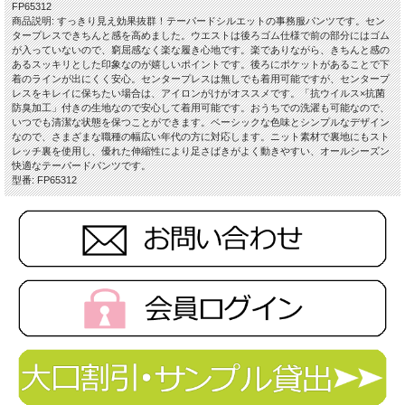
FP65312
商品説明: すっきり見え効果抜群！テーパードシルエットの事務服パンツです。セン
タープレスできちんと感を高めました。ウエストは後ろゴム仕様で前の部分にはゴム
■素材
が入っていないので、窮屈感なく楽な履き心地です。楽でありながら、きちんと感の
キャラメルワッフル（ポリエステル100%）
あるスッキリとした印象なのが嬉しいポイントです。後ろにポケットがあることで下
着のラインが出にくく安心。センタープレスは無しでも着用可能ですが、センタープ
■特徴
レスをキレイに保ちたい場合は、アイロンがけがオススメです。「抗ウイルス×抗菌
・ホームクリーニング
防臭加工」付きの生地なので安心して着用可能です。おうちでの洗濯も可能なので、
・総裏
いつでも清潔な状態を保つことができます。ベーシックな色味とシンプルなデザイン
・サイドポケット
なので、さまざまな職種の幅広い年代の方に対応します。ニット素材で裏地にもスト
・抗菌防臭加工
レッチ裏を使用し、優れた伸縮性により足さばきがよく動きやすい、オールシーズン
・両腰ポケット
快適なテーパードパンツです。
・生地厚2
型番: FP65312
・股下70cm
※取り寄せ商品、在庫有無、納期後日連絡