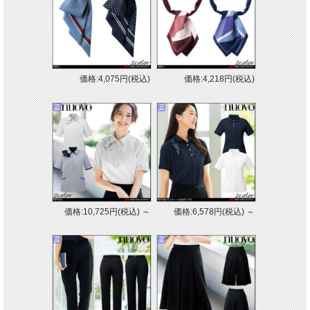
価格:4,075円(税込)
価格:4,218円(税込)
素材
・ポリエステル100%
価格:10,725円(税込)
～
価格:6,578円(税込)
～
特徴
・クリップ付
・ピンクとイエローのリバーシブル
※取り寄せ商品、在庫有無、納期後日連絡