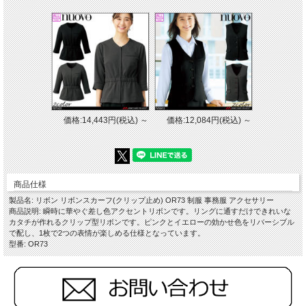
価格:14,443円(税込)
～
価格:12,084円(税込)
～
商品仕様
製品名: リボン リボンスカーフ(クリップ止め) OR73 制服 事務服 アクセサリー
商品説明: 瞬時に華やぐ差し色アクセントリボンです。リングに通すだけできれいな
カタチが作れるクリップ型リボンです。ピンクとイエローの効かせ色をリバーシブル
で配し、1枚で2つの表情が楽しめる仕様となっています。
型番: OR73