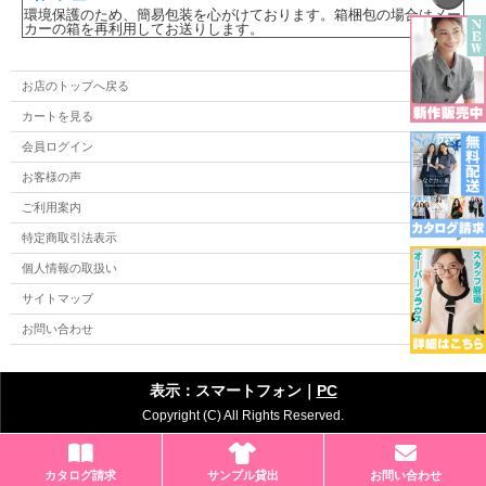
環境保護のため、簡易包装を心がけております。箱梱包の場合はメー
カーの箱を再利用してお送りします。
お店のトップへ戻る
カートを見る
会員ログイン
お客様の声
ご利用案内
特定商取引法表示
個人情報の取扱い
サイトマップ
お問い合わせ
表示：スマートフォン｜
PC
Copyright (C) All Rights Reserved.
カタログ請求
サンプル貸出
お問い合わせ