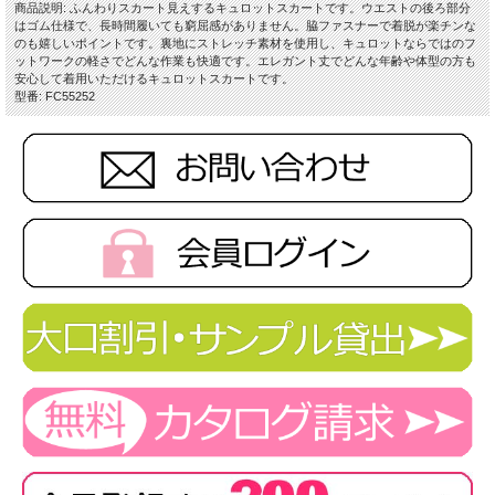
商品説明: ふんわりスカート見えするキュロットスカートです。ウエストの後ろ部分
はゴム仕様で、長時間履いても窮屈感がありません。脇ファスナーで着脱が楽チンな
のも嬉しいポイントです。裏地にストレッチ素材を使用し、キュロットならではのフ
ットワークの軽さでどんな作業も快適です。エレガント丈でどんな年齢や体型の方も
安心して着用いただけるキュロットスカートです。
型番: FC55252