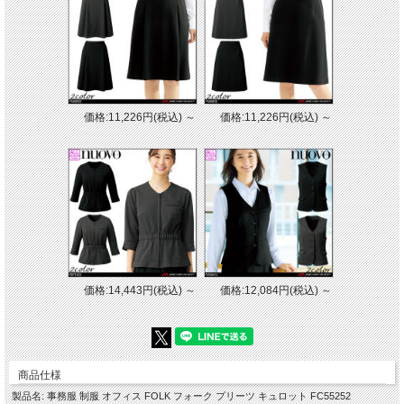
価格:11,226円(税込)
～
価格:11,226円(税込)
～
■素材
セオアルファ（ポリエステル100%）
■特徴
・後ろゴム仕様
・左脇ファスナー
・ホームクリーニング
・生地厚2
※取り寄せ商品、在庫有無、納期後日連絡
価格:14,443円(税込)
～
価格:12,084円(税込)
～
商品仕様
製品名: 事務服 制服 オフィス FOLK フォーク プリーツ キュロット FC55252